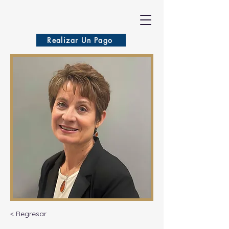
VASILA
Realizar Un Pago
< Regresar